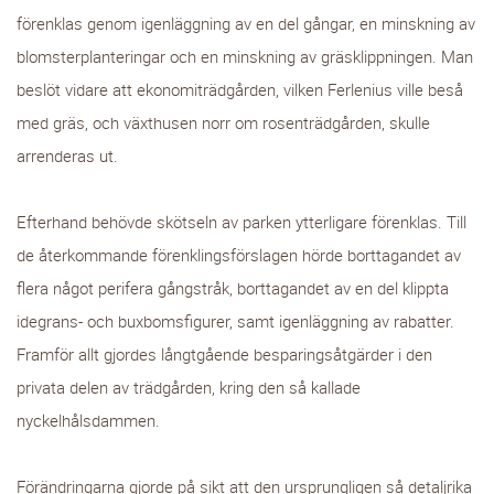
förenklas genom igenläggning av en del gångar, en minskning av
blomsterplanteringar och en minskning av gräsklippningen. Man
beslöt vidare att ekonomiträdgården, vilken Ferlenius ville beså
med gräs, och växthusen norr om rosenträdgården, skulle
arrenderas ut.
Efterhand behövde skötseln av parken ytterligare förenklas. Till
de återkommande förenklingsförslagen hörde borttagandet av
flera något perifera gångstråk, borttagandet av en del klippta
idegrans- och buxbomsfigurer, samt igenläggning av rabatter.
Framför allt gjordes långtgående besparingsåtgärder i den
privata delen av trädgården, kring den så kallade
nyckelhålsdammen.
Förändringarna gjorde på sikt att den ursprungligen så detaljrika