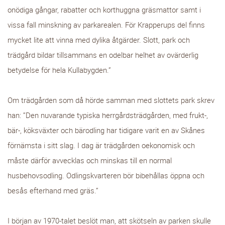
onödiga gångar, rabatter och korthuggna gräsmattor samt i
vissa fall minskning av parkarealen. För Krapperups del finns
mycket lite att vinna med dylika åtgärder. Slott, park och
trädgård bildar tillsammans en odelbar helhet av ovärderlig
betydelse för hela Kullabygden.”
Om trädgården som då hörde samman med slottets park skrev
han: ”Den nuvarande typiska herrgårdsträdgården, med frukt-,
bär-, köksväxter och bärodling har tidigare varit en av Skånes
förnämsta i sitt slag. I dag är trädgården oekonomisk och
måste därför avvecklas och minskas till en normal
husbehovsodling. Odlingskvarteren bör bibehållas öppna och
besås efterhand med gräs.”
I början av 1970-talet beslöt man, att skötseln av parken skulle