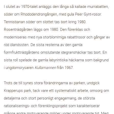
I slutet av 1970-talet anläggs den långa så kallade murrabatten,
söder om Rhododendrongången, med gula Peer Gynt-rosor.
Tennisbanan söder om slottet tas bort kring 1980.
Rosenträdgården läggs om 1980. Den förenklas och
moderniseras med nya storblommiga rabattrosor och gångar av
röd ölandssten. De sista resterna av den gamla
formfruktträdgårdens omslutande idegranshäckar tas bort. En
sista roll spelade de gamla labyrintiska häckarna som bakgrund
i ungdomsrysaren
Kullamannen
från 1967.
Trots de till synes stora förändringarna av parken, undgick
Krapperups park, tack vare ett systematiskt arbete, omsorg om
detaljerna och stort personligt engagemang, de största
rationaliserings- och förenklingsprojekt som karakteriserar
många andra motsvarande miljöer under motsvarande tid. Med