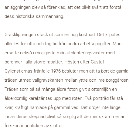
anläggningen blev så förenklad, att det blivit svårt att förstå
dess historiska sammanhang.
Gräsklippningen stack ut som en hög kostnad. Det klipptes
alldeles för ofta och tog tid från andra arbetsuppgifter. Man
ersatte också i möjligaste mån utplanteringsväxter med
perenner i alla större rabatter. Hösten efter Gustaf
Gyllenstiernas frånfälle 1976 beslutar man att ta bort de gamla
träden utmed vallgravskanten mellan yttre och inre borggården.
Träden som på så många äldre foton givit slottsmiljön en
ålderdomlig karaktär tas upp med roten. Två portträd får stå
kvar, kraftigt hamlade på gammal ved. Det dröjer inte länge
innan deras skepnad blivit så sorglig att de mer skrämmer än
förskönar anblicken av slottet.