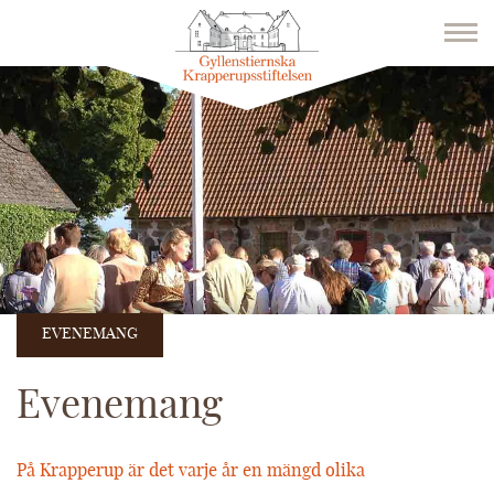
EVENEMANG
Evenemang
På Krapperup är det varje år en mängd olika