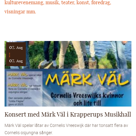
kulturevenemang, musik, teater, konst, föredrag,
visningar mm.
07.
Aug
07.
Aug
Konsert med Märk Väl i Krapperups Musikhall
Märk Väl spelar låtar av Cornelis Vreeswijk där har tonsatt flera av
Cornelis osjungna sånger.